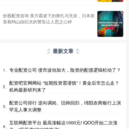
炒股配资咨询 美方霸凌下的挣扎与无奈，日本前
首相鸠山由纪夫的警告让人思之心碎
最新文章
专业配资公司 债市波动加大，险资的配债逻辑松动了？
1、
配资吧官网网站 “短期投资需谨慎”！黄金后市怎么走？
2、
机构最新研判来了
配资公司排行 逆向调岗、旧帅回归，绵阳农商银行上演
3、
罕见人事大调整
互联网配资平台 最高涨幅达1000元! iQOO开始二次涨
4、